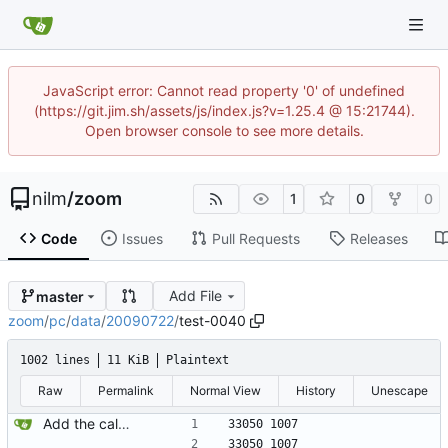
JavaScript error: Cannot read property '0' of undefined
(https://git.jim.sh/assets/js/index.js?v=1.25.4 @ 15:21744).
Open browser console to see more details.
nilm
/
zoom
1
0
0
Code
Issues
Pull Requests
Releases
Add File
master
zoom
/
pc
/
data
/
20090722
/
test-0040
1002 lines
11 KiB
Plaintext
Raw
Permalink
Normal View
History
Unescape
Add the calibration from ADC to the actual current using linear least square fit git-svn-id: https://bucket.mit.edu/svn/nilm/zoom@7715 ddd99763-3ecb-0310-9145-efcb8ce7c51f
33050 1007
33050 1007